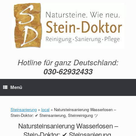
Zum
Inhalt
springen
Hotline für ganz Deutschland:
030-62932433
Menü
Steinsanierung
»
local
»
Natursteinsanierung Wasserlosen –
Stein-Doktor: ✔ Steinsanierung, Steinreinigung ツ
Natursteinsanierung Wasserlosen –
Stein-Doktor: ✔ Steinsanierung,