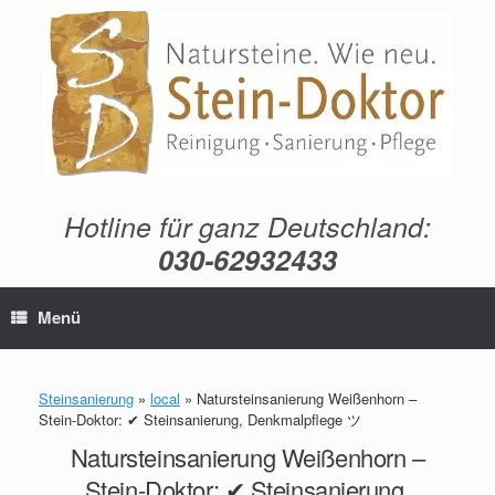
Zum
Inhalt
springen
Hotline für ganz Deutschland:
030-62932433
Menü
Steinsanierung
»
local
»
Natursteinsanierung Weißenhorn –
Stein-Doktor: ✔ Steinsanierung, Denkmalpflege ツ
Natursteinsanierung Weißenhorn –
Stein-Doktor: ✔ Steinsanierung,