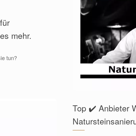
für
les mehr.
ie tun?
Top ✔️ Anbieter W
Natursteinsanier