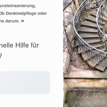
tursteinsanierung,
 Ob Denkmalpflege oder
uns darum. ⏩
elle Hilfe für
?