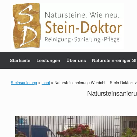
Zum
Inhalt
springen
Startseite
Leistungen
Über uns
Natursteinreiniger S
Steinsanierung
»
local
»
Natursteinsanierung Werdohl – Stein-Doktor: 
Natursteinsanier