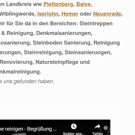
en Landkreis wie
Plettenberg
,
Balve
,
-Wiblingwerde,
Iserlohn
,
Hemer
oder
Neuenrade
,
ir für Sie da in den Bereichen: Steintreppen
 & Reinigung, Denkmalsanierungen,
osanierung, Steinboden Sanierung, Reinigung
ierungen, Steinreinigung, Steinsanierungen,
Renovierung, Natursteinpflege und
nkmalreinigung.
ie uns gefunden haben.