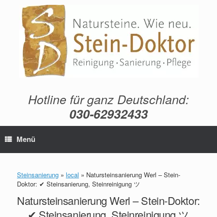
Zum
Inhalt
springen
Hotline für ganz Deutschland:
030-62932433
Menü
Steinsanierung
»
local
»
Natursteinsanierung Werl – Stein-
Doktor: ✔ Steinsanierung, Steinreinigung ツ
Natursteinsanierung Werl – Stein-Doktor:
✔ Steinsanierung, Steinreinigung ツ