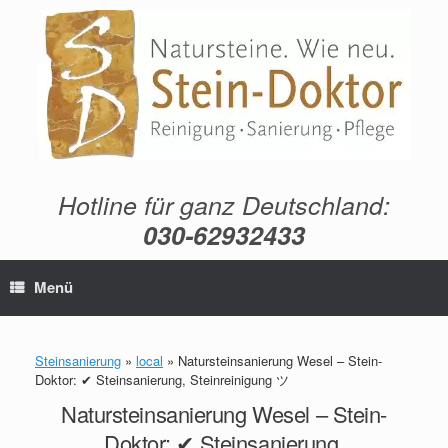
Zum
Inhalt
springen
Hotline für ganz Deutschland:
030-62932433
Menü
Steinsanierung
»
local
»
Natursteinsanierung Wesel – Stein-
Doktor: ✔ Steinsanierung, Steinreinigung ツ
Natursteinsanierung Wesel – Stein-
Doktor: ✔ Steinsanierung,