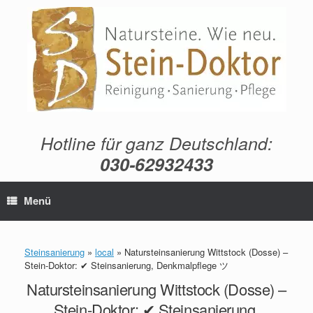
Zum
Inhalt
springen
Hotline für ganz Deutschland:
030-62932433
Menü
Steinsanierung
»
local
»
Natursteinsanierung Wittstock (Dosse) –
Stein-Doktor: ✔ Steinsanierung, Denkmalpflege ツ
Natursteinsanierung Wittstock (Dosse) –
Stein-Doktor: ✔ Steinsanierung,