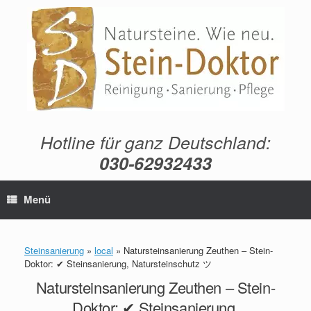
Zum
Inhalt
springen
Hotline für ganz Deutschland:
030-62932433
Menü
Steinsanierung
»
local
»
Natursteinsanierung Zeuthen – Stein-
Doktor: ✔ Steinsanierung, Natursteinschutz ツ
Natursteinsanierung Zeuthen – Stein-
Doktor: ✔ Steinsanierung,