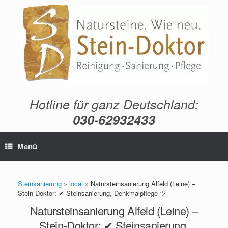
Zum
Inhalt
springen
Hotline für ganz Deutschland:
030-62932433
Menü
Steinsanierung
»
local
»
Natursteinsanierung Alfeld (Leine) –
Stein-Doktor: ✔ Steinsanierung, Denkmalpflege ツ
Natursteinsanierung Alfeld (Leine) –
Stein-Doktor: ✔ Steinsanierung,