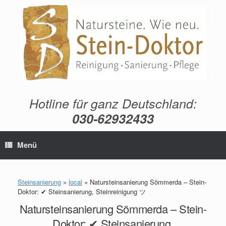
Zum
Inhalt
springen
Hotline für ganz Deutschland:
030-62932433
Menü
Steinsanierung
»
local
»
Natursteinsanierung Sömmerda – Stein-
Doktor: ✔ Steinsanierung, Steinreinigung ツ
Natursteinsanierung Sömmerda – Stein-
Doktor: ✔ Steinsanierung,