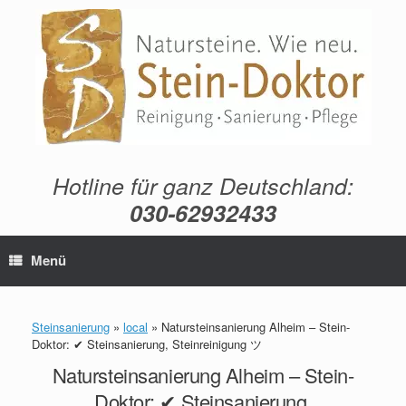
Zum
Inhalt
springen
Hotline für ganz Deutschland:
030-62932433
Menü
Steinsanierung
»
local
»
Natursteinsanierung Alheim – Stein-
Doktor: ✔ Steinsanierung, Steinreinigung ツ
Natursteinsanierung Alheim – Stein-
Doktor: ✔ Steinsanierung,