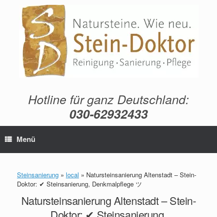
Zum
Inhalt
springen
Hotline für ganz Deutschland:
030-62932433
Menü
Steinsanierung
»
local
»
Natursteinsanierung Altenstadt – Stein-
Doktor: ✔ Steinsanierung, Denkmalpflege ツ
Natursteinsanierung Altenstadt – Stein-
Doktor: ✔ Steinsanierung,