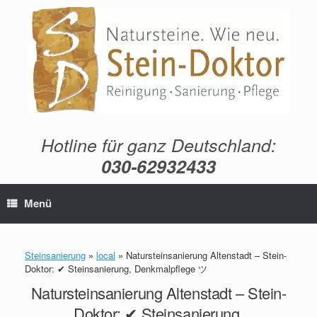
Zum
Inhalt
springen
Hotline für ganz Deutschland:
030-62932433
Menü
Steinsanierung
»
local
»
Natursteinsanierung Altenstadt – Stein-
Doktor: ✔ Steinsanierung, Denkmalpflege ツ
Natursteinsanierung Altenstadt – Stein-
Doktor: ✔ Steinsanierung,