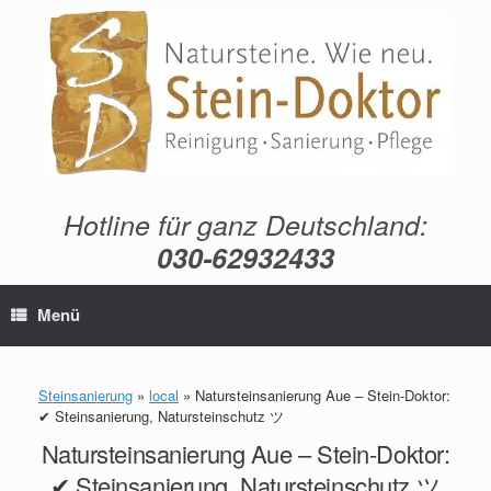
Zum
Inhalt
springen
Hotline für ganz Deutschland:
030-62932433
Menü
Steinsanierung
»
local
»
Natursteinsanierung Aue – Stein-Doktor:
✔ Steinsanierung, Natursteinschutz ツ
Natursteinsanierung Aue – Stein-Doktor:
✔ Steinsanierung, Natursteinschutz ツ