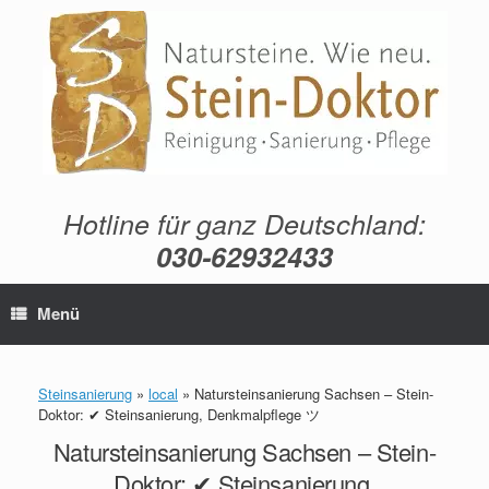
Zum
Inhalt
springen
Hotline für ganz Deutschland:
030-62932433
Menü
Steinsanierung
»
local
»
Natursteinsanierung Sachsen – Stein-
Doktor: ✔ Steinsanierung, Denkmalpflege ツ
Natursteinsanierung Sachsen – Stein-
Doktor: ✔ Steinsanierung,