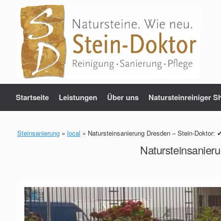
Zum
Inhalt
springen
Startseite
Leistungen
Über uns
Natursteinreiniger S
Steinsanierung
»
local
»
Natursteinsanierung Dresden – Stein-Doktor: 
Natursteinsanier