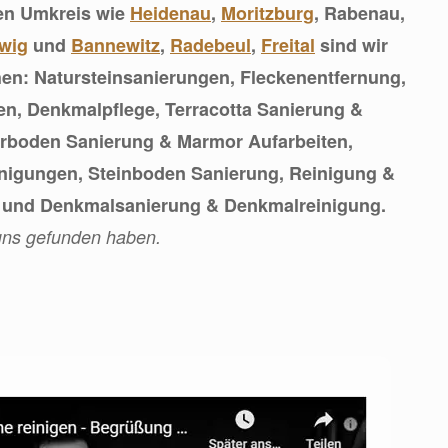
en Umkreis wie
Heidenau
,
Moritzburg
, Rabenau,
wig
und
Bannewitz
,
Radebeul
,
Freital
sind wir
chen: Natursteinsanierungen, Fleckenentfernung,
n, Denkmalpflege, Terracotta Sanierung &
rboden Sanierung & Marmor Aufarbeiten,
inigungen, Steinboden Sanierung, Reinigung &
ge und Denkmalsanierung & Denkmalreinigung.
 uns gefunden haben.