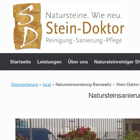
Zum
Inhalt
springen
Startseite
Leistungen
Über uns
Natursteinreiniger S
Steinsanierung
»
local
»
Natursteinsanierung Bannewitz – Stein-Doktor
Natursteinsanier