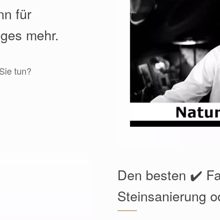
nn für
iges mehr.
Sie tun?
Den besten ✔️ F
Steinsanierung o