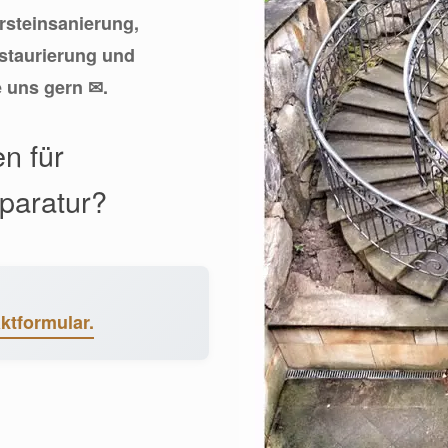
ursteinsanierung,
estaurierung und
e uns gern ✉.
n für
eparatur?
ktformular.