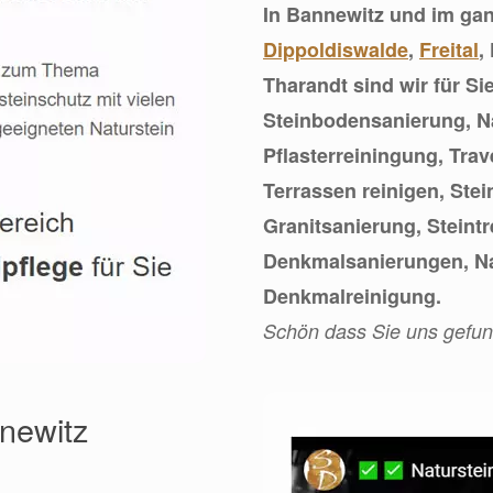
In Bannewitz und im gan
Dippoldiswalde
,
Freital
,
Tharandt sind wir für S
Steinbodensanierung, N
Pflasterreiningung, Trav
Terrassen reinigen, Ste
Granitsanierung, Steint
Denkmalsanierungen, Na
Denkmalreinigung.
Schön dass Sie uns gefu
nnewitz