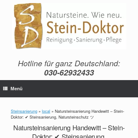
Zum
Inhalt
springen
Hotline für ganz Deutschland:
030-62932433
Menü
Steinsanierung
»
local
»
Natursteinsanierung Handewitt – Stein-
Doktor: ✔ Steinsanierung, Natursteinschutz ツ
Natursteinsanierung Handewitt – Stein-
Doktor: ✔ Steinsanierung,