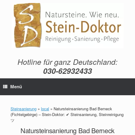
Zum
Inhalt
springen
Hotline für ganz Deutschland:
030-62932433
Menü
Steinsanierung
»
local
»
Natursteinsanierung Bad Berneck
(Fichtelgebirge) – Stein-Doktor: ✔ Steinsanierung, Steinreinigung
ツ
Natursteinsanierung Bad Berneck