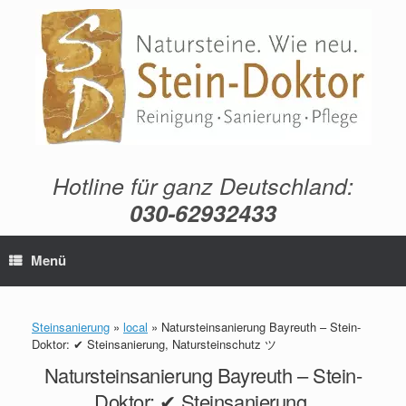
Zum
Inhalt
springen
Hotline für ganz Deutschland:
030-62932433
Menü
Steinsanierung
»
local
»
Natursteinsanierung Bayreuth – Stein-
Doktor: ✔ Steinsanierung, Natursteinschutz ツ
Natursteinsanierung Bayreuth – Stein-
Doktor: ✔ Steinsanierung,