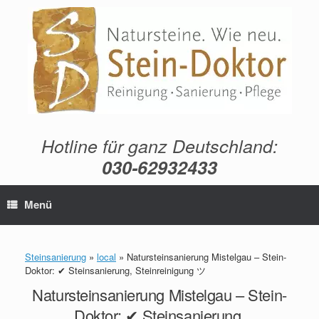
Zum
Inhalt
springen
Hotline für ganz Deutschland:
030-62932433
Menü
Steinsanierung
»
local
»
Natursteinsanierung Mistelgau – Stein-
Doktor: ✔ Steinsanierung, Steinreinigung ツ
Natursteinsanierung Mistelgau – Stein-
Doktor: ✔ Steinsanierung,