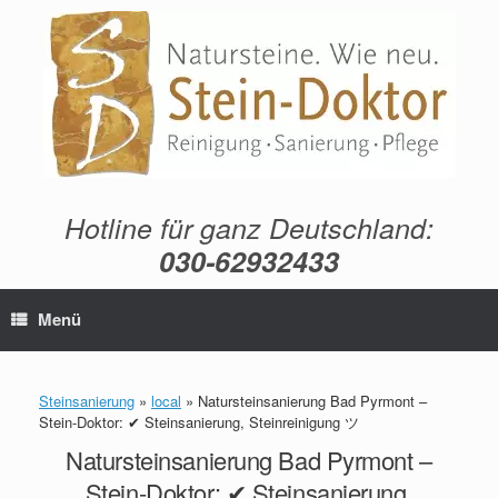
Zum
Inhalt
springen
Hotline für ganz Deutschland:
030-62932433
Menü
Steinsanierung
»
local
»
Natursteinsanierung Bad Pyrmont –
Stein-Doktor: ✔ Steinsanierung, Steinreinigung ツ
Natursteinsanierung Bad Pyrmont –
Stein-Doktor: ✔ Steinsanierung,