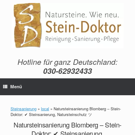
Zum
Inhalt
springen
Hotline für ganz Deutschland:
030-62932433
Menü
Steinsanierung
»
local
»
Natursteinsanierung Blomberg – Stein-
Doktor: ✔ Steinsanierung, Natursteinschutz ツ
Natursteinsanierung Blomberg – Stein-
Doktor: ✔ Steinsanierung,