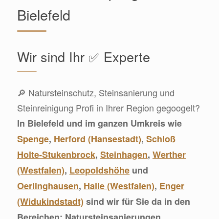
Bielefeld
Wir sind Ihr ✅ Experte
🔎 Natursteinschutz, Steinsanierung und
Steinreinigung Profi in Ihrer Region gegoogelt?
In Bielefeld und im ganzen Umkreis wie
Spenge
,
Herford (Hansestadt)
,
Schloß
Holte-Stukenbrock
,
Steinhagen
,
Werther
(Westfalen)
,
Leopoldshöhe
und
Oerlinghausen
,
Halle (Westfalen)
,
Enger
(Widukindstadt)
sind wir für Sie da in den
Bereichen: Natursteinsanierungen,