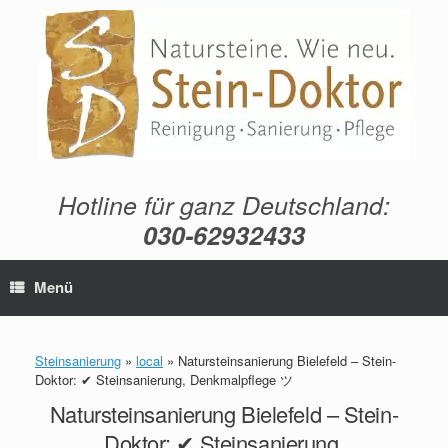
Zum
Inhalt
springen
Hotline für ganz Deutschland:
030-62932433
Menü
Steinsanierung
»
local
»
Natursteinsanierung Bielefeld – Stein-
Doktor: ✔ Steinsanierung, Denkmalpflege ツ
Natursteinsanierung Bielefeld – Stein-
Doktor: ✔ Steinsanierung,