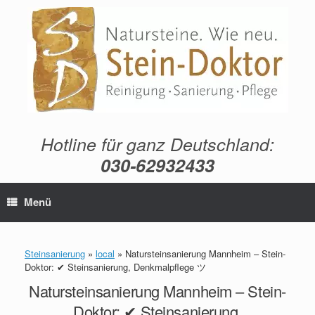
Zum
Inhalt
springen
Hotline für ganz Deutschland:
030-62932433
Menü
Steinsanierung
»
local
»
Natursteinsanierung Mannheim – Stein-
Doktor: ✔ Steinsanierung, Denkmalpflege ツ
Natursteinsanierung Mannheim – Stein-
Doktor: ✔ Steinsanierung,