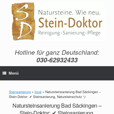
Zum
Inhalt
springen
Hotline für ganz Deutschland:
030-62932433
Menü
Steinsanierung
»
local
»
Natursteinsanierung Bad Säckingen –
Stein-Doktor: ✔ Steinsanierung, Natursteinschutz ツ
Natursteinsanierung Bad Säckingen –
Stein-Doktor: ✔ Steinsanierung,