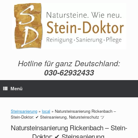
Zum
Inhalt
springen
Hotline für ganz Deutschland:
030-62932433
Menü
Steinsanierung
»
local
»
Natursteinsanierung Rickenbach –
Stein-Doktor: ✔ Steinsanierung, Natursteinschutz ツ
Natursteinsanierung Rickenbach – Stein-
Doktor: ✔ Steinsanierung,