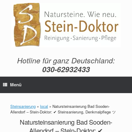
Zum
Inhalt
springen
Hotline für ganz Deutschland:
030-62932433
Menü
Steinsanierung
»
local
»
Natursteinsanierung Bad Sooden-
Allendorf – Stein-Doktor: ✔ Steinsanierung, Denkmalpflege ツ
Natursteinsanierung Bad Sooden-
Allendorf – Stein-Doktor: ✔