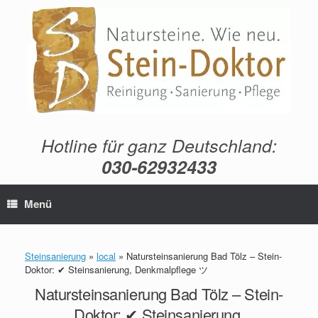
Zum
Inhalt
springen
Hotline für ganz Deutschland:
030-62932433
Menü
Steinsanierung
»
local
»
Natursteinsanierung Bad Tölz – Stein-
Doktor: ✔ Steinsanierung, Denkmalpflege ツ
Natursteinsanierung Bad Tölz – Stein-
Doktor: ✔ Steinsanierung,