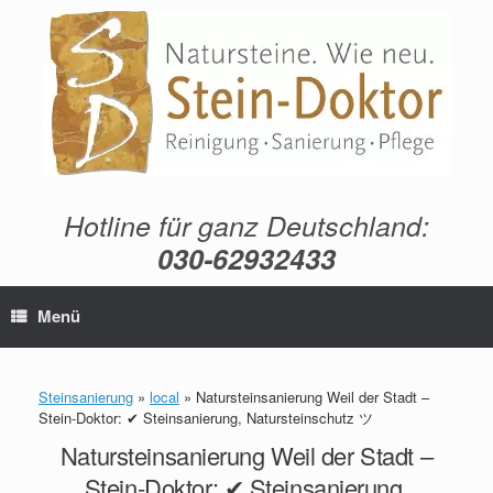
Zum
Inhalt
springen
Hotline für ganz Deutschland:
030-62932433
Menü
Steinsanierung
»
local
»
Natursteinsanierung Weil der Stadt –
Stein-Doktor: ✔ Steinsanierung, Natursteinschutz ツ
Natursteinsanierung Weil der Stadt –
Stein-Doktor: ✔ Steinsanierung,