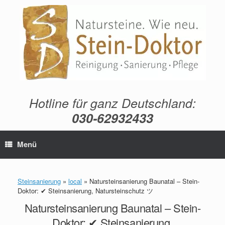
Zum
Inhalt
springen
Hotline für ganz Deutschland:
030-62932433
Menü
Steinsanierung
»
local
»
Natursteinsanierung Baunatal – Stein-
Doktor: ✔ Steinsanierung, Natursteinschutz ツ
Natursteinsanierung Baunatal – Stein-
Doktor: ✔ Steinsanierung,