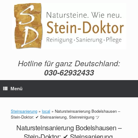
Zum
Inhalt
springen
Hotline für ganz Deutschland:
030-62932433
Menü
Steinsanierung
»
local
»
Natursteinsanierung Bodelshausen –
Stein-Doktor: ✔ Steinsanierung, Steinreinigung ツ
Natursteinsanierung Bodelshausen –
Stein-Doktor: ✔ Steinsanierung,