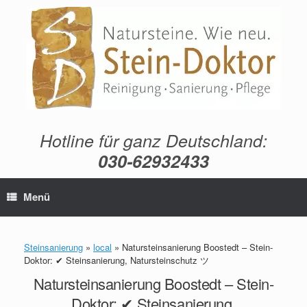
Zum
Inhalt
springen
Hotline für ganz Deutschland:
030-62932433
Menü
Steinsanierung
»
local
»
Natursteinsanierung Boostedt – Stein-
Doktor: ✔ Steinsanierung, Natursteinschutz ツ
Natursteinsanierung Boostedt – Stein-
Doktor: ✔ Steinsanierung,