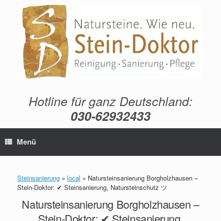
Zum
Inhalt
springen
Hotline für ganz Deutschland:
030-62932433
Menü
Steinsanierung
»
local
»
Natursteinsanierung Borgholzhausen –
Stein-Doktor: ✔ Steinsanierung, Natursteinschutz ツ
Natursteinsanierung Borgholzhausen –
Stein-Doktor: ✔ Steinsanierung,