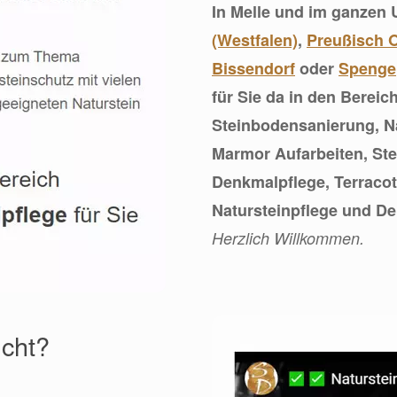
In Melle und im ganzen
(Westfalen)
,
Preußisch 
Bissendorf
oder
Spenge
für Sie da in den Berei
Steinbodensanierung, N
Marmor Aufarbeiten, St
Denkmalpflege, Terracot
Natursteinpflege und D
Herzlich Willkommen.
ucht?