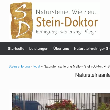
Zum
Inhalt
springen
Startseite
Leistungen
Über uns
Natursteinreiniger S
Steinsanierung
»
local
»
Natursteinsanierung Melle – Stein-Doktor: ✔ 
Natursteinsani