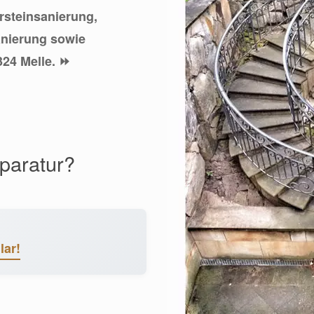
ursteinsanierung,
anierung sowie
324 Melle. ⏩
eparatur?
lar!