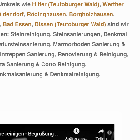
 Umkreis wie
Hilter (Teutoburger Wald)
,
Werther
Oldendorf
,
Rödinghausen
,
Borgholzhausen
,
,
Bad Essen
,
Dissen (Teutoburger Wald)
sind wir
chen: Steinreinigung, Steinsanierungen, Denkmal
atursteinsanierung, Marmorboden Sanierung &
eintreppen Sanierung, Renovierung & Reinigung,
ta Sanierung & Cotto Reinigung,
enkmalsanierung & Denkmalreinigung.