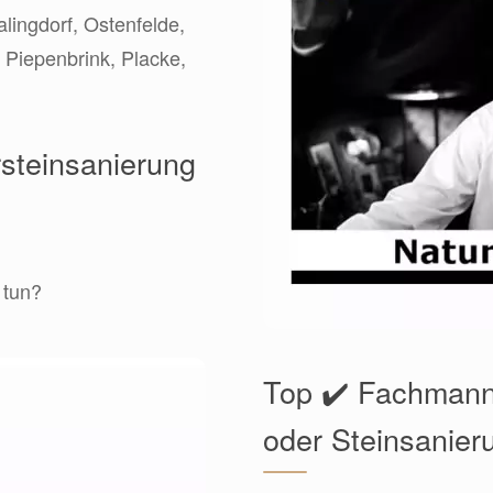
lingdorf, Ostenfelde,
 Piepenbrink, Placke,
rsteinsanierung
 tun?
Top ✔️ Fachmann 
oder Steinsanier