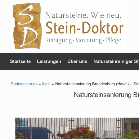
Zum
Inhalt
springen
Startseite
Leistungen
Über uns
Natursteinreiniger S
Steinsanierung
»
local
»
Natursteinsanierung Brandenburg (Havel) – Ste
Natursteinsanierung B