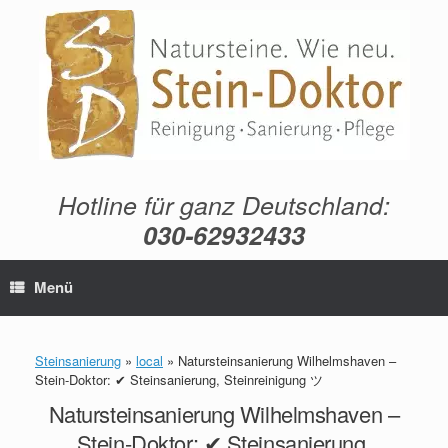
Zum
Inhalt
springen
Hotline für ganz Deutschland:
030-62932433
Menü
Steinsanierung
»
local
»
Natursteinsanierung Wilhelmshaven –
Stein-Doktor: ✔ Steinsanierung, Steinreinigung ツ
Natursteinsanierung Wilhelmshaven –
Stein-Doktor: ✔ Steinsanierung,