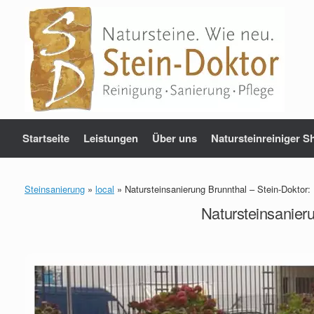
Zum
Inhalt
springen
Startseite
Leistungen
Über uns
Natursteinreiniger S
Steinsanierung
»
local
»
Natursteinsanierung Brunnthal – Stein-Doktor
Natursteinsanier