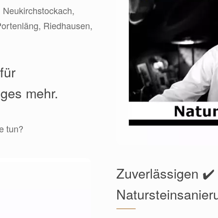
, Neukirchstockach,
 Portenläng, Riedhausen,
für
iges mehr.
e tun?
Zuverlässigen ✔️
Natursteinsanier