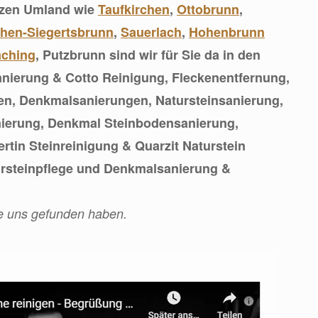
nzen Umland wie
Taufkirchen
,
Ottobrunn
,
hen-Siegertsbrunn
,
Sauerlach
,
Hohenbrunn
aching
, Putzbrunn sind wir für Sie da in den
anierung & Cotto Reinigung, Fleckenentfernung,
en, Denkmalsanierungen, Natursteinsanierung,
nierung, Denkmal Steinbodensanierung,
ertin Steinreinigung & Quarzit Naturstein
ursteinpflege und Denkmalsanierung &
ie uns gefunden haben.