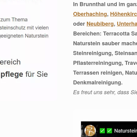
In Brunnthal und im ga
Oberhaching
,
Höhenkirc
oder
Neubiberg
,
Unterh
Bereichen: Terracotta S
Naturstein sauber mach
Steinreinigung, Steinsa
Pflasterreiningung, Trav
Terrassen reinigen, Nat
Denkmalreinigung.
Es freut uns sehr, dass S