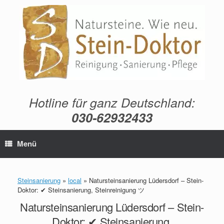
Zum
Inhalt
springen
Hotline für ganz Deutschland:
030-62932433
Menü
Steinsanierung
»
local
»
Natursteinsanierung Lüdersdorf – Stein-
Doktor: ✔ Steinsanierung, Steinreinigung ツ
Natursteinsanierung Lüdersdorf – Stein-
Doktor: ✔ Steinsanierung,