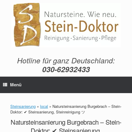
Zum
Inhalt
springen
Hotline für ganz Deutschland:
030-62932433
Menü
Steinsanierung
»
local
»
Natursteinsanierung Burgebrach – Stein-
Doktor: ✔ Steinsanierung, Steinreinigung ツ
Natursteinsanierung Burgebrach – Stein-
Doktor: ✔ Steinsanierung,