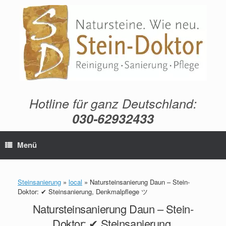
Zum
Inhalt
springen
Hotline für ganz Deutschland:
030-62932433
Menü
Steinsanierung
»
local
»
Natursteinsanierung Daun – Stein-
Doktor: ✔ Steinsanierung, Denkmalpflege ツ
Natursteinsanierung Daun – Stein-
Doktor: ✔ Steinsanierung,