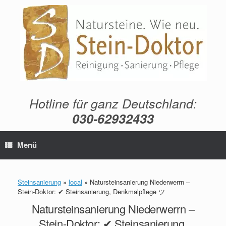
Zum
Inhalt
springen
Hotline für ganz Deutschland:
030-62932433
Menü
Steinsanierung
»
local
»
Natursteinsanierung Niederwerrn –
Stein-Doktor: ✔ Steinsanierung, Denkmalpflege ツ
Natursteinsanierung Niederwerrn –
Stein-Doktor: ✔ Steinsanierung,