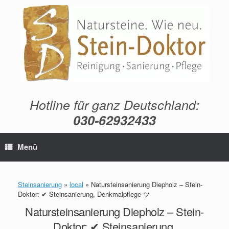
Zum
Inhalt
springen
Hotline für ganz Deutschland:
030-62932433
Menü
Steinsanierung
»
local
»
Natursteinsanierung Diepholz – Stein-
Doktor: ✔ Steinsanierung, Denkmalpflege ツ
Natursteinsanierung Diepholz – Stein-
Doktor: ✔ Steinsanierung,