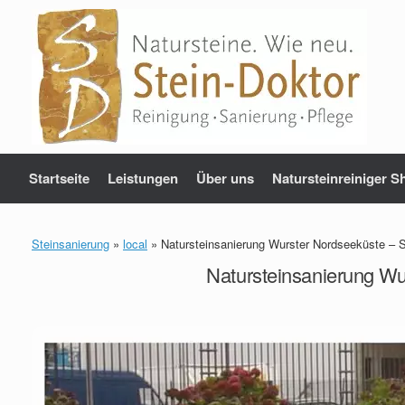
Zum
Inhalt
springen
Startseite
Leistungen
Über uns
Natursteinreiniger S
Steinsanierung
»
local
»
Natursteinsanierung Wurster Nordseeküste – S
Natursteinsanierung Wu