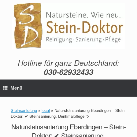
Zum
Inhalt
springen
Hotline für ganz Deutschland:
030-62932433
Menü
Steinsanierung
»
local
»
Natursteinsanierung Eberdingen – Stein-
Doktor: ✔ Steinsanierung, Denkmalpflege ツ
Natursteinsanierung Eberdingen – Stein-
Doktor: ✔ Steinsanierung,