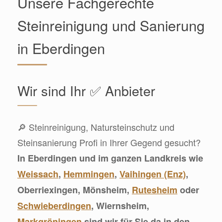
Unsere Fachgerechte
Steinreinigung und Sanierung
in Eberdingen
Wir sind Ihr ✅ Anbieter
🔎 Steinreinigung, Natursteinschutz und
Steinsanierung Profi in Ihrer Gegend gesucht?
In Eberdingen und im ganzen Landkreis wie
Weissach
,
Hemmingen
,
Vaihingen (Enz)
,
Oberriexingen, Mönsheim,
Rutesheim
oder
Schwieberdingen
, Wiernsheim,
Markgröningen
sind wir für Sie da in den