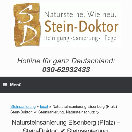
Zum
Inhalt
springen
Hotline für ganz Deutschland:
030-62932433
Menü
Steinsanierung
»
local
»
Natursteinsanierung Eisenberg (Pfalz) –
Stein-Doktor: ✔ Steinsanierung, Natursteinschutz ツ
Natursteinsanierung Eisenberg (Pfalz) –
Stein-Doktor: ✔ Steinsanierung,