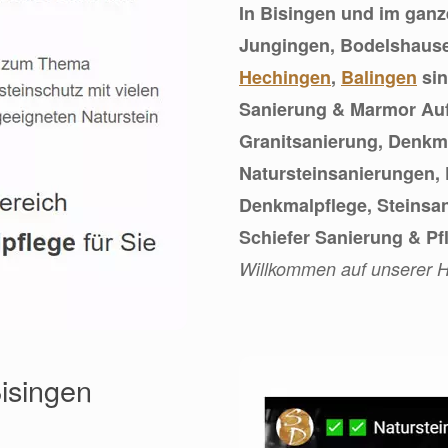
In Bisingen und im gan
Jungingen, Bodelshaus
Hechingen
,
Balingen
sin
Sanierung & Marmor Auf
Granitsanierung, Denkma
Natursteinsanierungen, 
Denkmalpflege, Steinsan
Schiefer Sanierung & Pf
Willkommen auf unserer
Bisingen