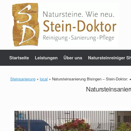
Zum
Inhalt
springen
Startseite
Leistungen
Über uns
Natursteinreiniger S
Steinsanierung
»
local
»
Natursteinsanierung Bisingen – Stein-Doktor: 
Natursteinsanier