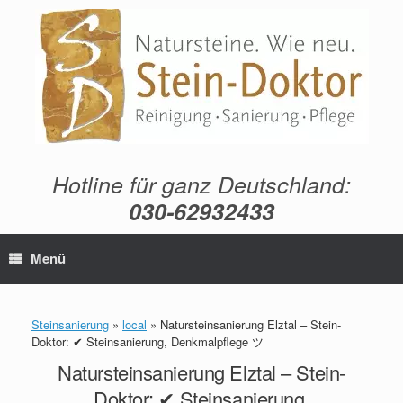
Zum
Inhalt
springen
Hotline für ganz Deutschland:
030-62932433
Menü
Steinsanierung
»
local
»
Natursteinsanierung Elztal – Stein-
Doktor: ✔ Steinsanierung, Denkmalpflege ツ
Natursteinsanierung Elztal – Stein-
Doktor: ✔ Steinsanierung,