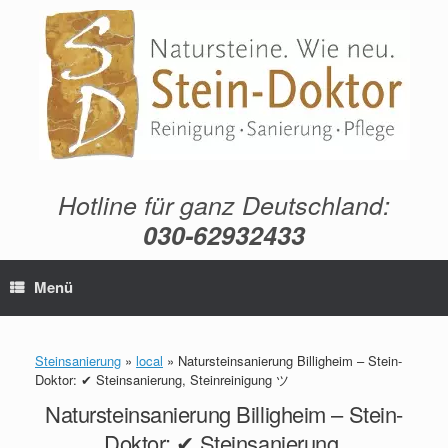
Zum
Inhalt
springen
Hotline für ganz Deutschland:
030-62932433
Menü
Steinsanierung
»
local
»
Natursteinsanierung Billigheim – Stein-
Doktor: ✔ Steinsanierung, Steinreinigung ツ
Natursteinsanierung Billigheim – Stein-
Doktor: ✔ Steinsanierung,