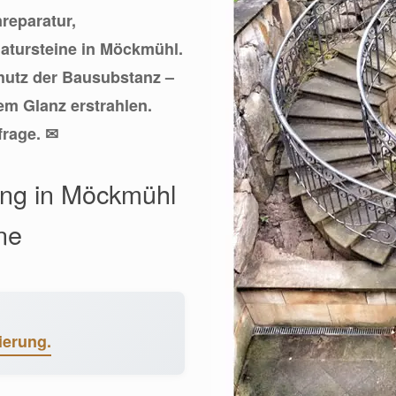
nreparatur,
Natursteine in Möckmühl.
utz der Bausubstanz –
em Glanz erstrahlen.
frage. ✉
ung in Möckmühl
ne
ierung.