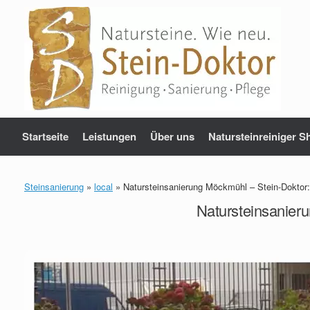
Zum
Inhalt
springen
Startseite
Leistungen
Über uns
Natursteinreiniger S
Steinsanierung
»
local
»
Natursteinsanierung Möckmühl – Stein-Doktor
Natursteinsanier