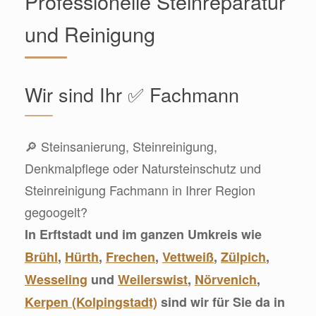
Professionelle Steinreparatur
und Reinigung
Wir sind Ihr ✅ Fachmann
🔎 Steinsanierung, Steinreinigung,
Denkmalpflege oder Natursteinschutz und
Steinreinigung Fachmann in Ihrer Region
gegoogelt?
In Erftstadt und im ganzen Umkreis wie
Brühl
,
Hürth
,
Frechen
,
Vettweiß
,
Zülpich
,
Wesseling
und
Weilerswist
,
Nörvenich
,
Kerpen (Kolpingstadt)
sind wir für Sie da in