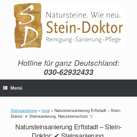
Zum
Inhalt
springen
Hotline für ganz Deutschland:
030-62932433
Menü
Steinsanierung
»
local
»
Natursteinsanierung Erftstadt – Stein-
Doktor: ✔ Steinsanierung, Natursteinschutz ツ
Natursteinsanierung Erftstadt – Stein-
Doktor: ✔ Steinsanierung,